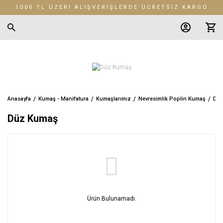
1000 TL ÜZERİ ALIŞVERİŞLERDE ÜCRETSİZ KARGO
Anasayfa
Kumaş - Manifatura
Kumaşlarımız
Nevresimlik Poplin Kumaş
Düz
Düz Kumaş
Ürün Bulunamadı.