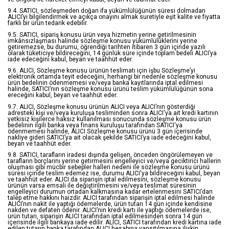
9.4. SATICI, sözleşmeden doğan ifa yükümlülüğünün süresi dolmadan
ALICI’yı bilgilendirmek ve açıkça onayını almak suretiyle eşit kalite ve fiyatta
farklı bir ürün tedarik edebilir.
9.5. SATICI, sipariş konusu ürün veya hizmetin yerine getirilmesinin
imkânsızlaşması halinde sözleşme konusu yükümlülüklerini yerine
getiremezse, bu durumu, öğrendiği tarihten itibaren 3 gün içinde yazılı
olarak tüketiciye bildireceğini, 14 günlük süre içinde toplam bedeli ALICI’ya
iade edeceğini kabul, beyan ve taahhüt eder.
9.6. ALICI, Sözleşme konusu ürünün teslimatı için işbu Sözleşme’yi
elektronik ortamda teyit edeceğini, herhangi bir nedenle sözleşme konusu
ürün bedelinin ödenmemesi ve/veya banka kayıtlarında iptal edilmesi
halinde, SATICI’nın sözleşme konusu ürünü teslim yükümlülüğünün sona
ereceğini kabul, beyan ve taahhüt eder.
9.7. ALICI, Sözleşme konusu ürünün ALICI veya ALICI’nın gösterdiği
adresteki kişi ve/veya kuruluşa tesliminden sonra ALICI'ya ait kredi kartının
yetkisiz kişilerce haksız kullanılması sonucunda sözleşme konusu ürün
bedelinin ilgili banka veya finans kuruluşu tarafından SATICI'ya
ödenmemesi halinde, ALICI Sözleşme konusu ürünü 3 gün içerisinde
nakliye gideri SATICI’ya ait olacak şekilde SATICI’ya iade edeceğini kabul,
beyan ve taahhüt eder.
9.8. SATICI, tarafların iradesi dışında gelişen, önceden öngörülemeyen ve
tarafların borçlarını yerine getirmesini engelleyici ve/veya geciktirici hallerin
oluşması gibi mücbir sebepler halleri nedeni ile sözleşme konusu ürünü
süresi içinde teslim edemez ise, durumu ALICI'ya bildireceğini kabul, beyan
ve taahhüt eder. ALICI da siparişin iptal edilmesini, sözleşme konusu
ürünün varsa emsali ile değiştirilmesini ve/veya teslimat süresinin
engelleyici durumun ortadan kalkmasına kadar ertelenmesini SATICI’dan
talep etme hakkını haizdir. ALICI tarafından siparişin iptal edilmesi halinde
ALICI’nın nakit ile yaptığı ödemelerde, ürün tutarı 14 gün içinde kendisine
nakden ve defaten ödenir. ALICI’nın kredi kartı ile yaptığı ödemelerde ise,
ürün tutarı, siparişin ALICI tarafından iptal edilmesinden sonra 14 gün
içerisinde ilgili bankaya iade edilir. ALICI, SATICI tarafından kredi kartına iade
edilen tutarın banka tarafından ALICI hesabına yansıtılmasına ilişkin