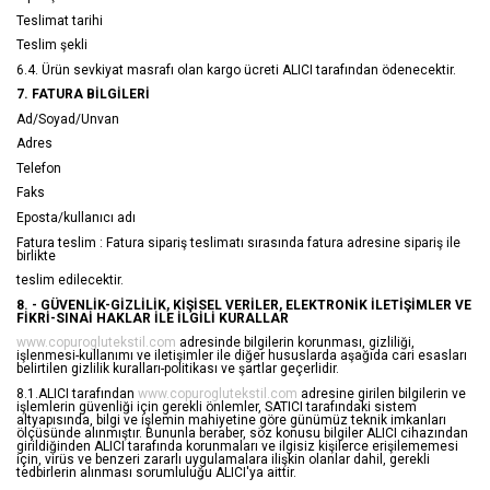
Teslimat tarihi
Teslim şekli
6.4. Ürün sevkiyat masrafı olan kargo ücreti ALICI tarafından ödenecektir.
7. FATURA BİLGİLERİ
Ad/Soyad/Unvan
Adres
Telefon
Faks
Eposta/kullanıcı adı
Fatura teslim : Fatura sipariş teslimatı sırasında fatura adresine sipariş ile
birlikte
teslim edilecektir.
8. - GÜVENLİK-GİZLİLİK, KİŞİSEL VERİLER, ELEKTRONİK İLETİŞİMLER VE
FİKRİ-SINAİ HAKLAR İLE İLGİLİ KURALLAR
www.copuroglutekstil.com
adresinde bilgilerin korunması, gizliliği,
işlenmesi-kullanımı ve iletişimler ile diğer hususlarda aşağıda cari esasları
belirtilen gizlilik kuralları-politikası ve şartlar geçerlidir.
8.1.ALICI tarafından
www.copuroglutekstil.com
adresine girilen bilgilerin ve
işlemlerin güvenliği için gerekli önlemler, SATICI tarafındaki sistem
altyapısında, bilgi ve işlemin mahiyetine göre günümüz teknik imkanları
ölçüsünde alınmıştır. Bununla beraber, söz konusu bilgiler ALICI cihazından
girildiğinden ALICI tarafında korunmaları ve ilgisiz kişilerce erişilememesi
için, virüs ve benzeri zararlı uygulamalara ilişkin olanlar dahil, gerekli
tedbirlerin alınması sorumluluğu ALICI'ya aittir.