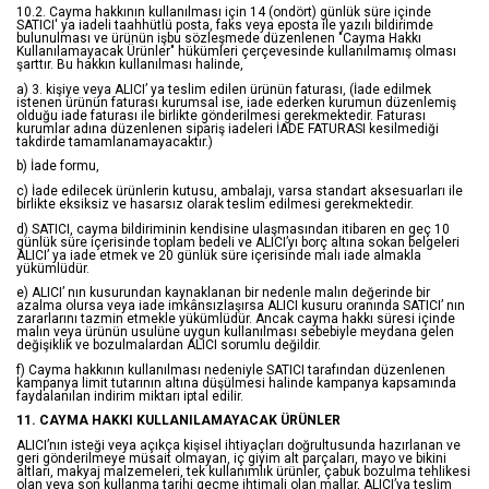
10.2. Cayma hakkının kullanılması için 14 (ondört) günlük süre içinde
SATICI' ya iadeli taahhütlü posta, faks veya eposta ile yazılı bildirimde
bulunulması ve ürünün işbu sözleşmede düzenlenen "Cayma Hakkı
Kullanılamayacak Ürünler" hükümleri çerçevesinde kullanılmamış olması
şarttır. Bu hakkın kullanılması halinde,
a) 3. kişiye veya ALICI’ ya teslim edilen ürünün faturası, (İade edilmek
istenen ürünün faturası kurumsal ise, iade ederken kurumun düzenlemiş
olduğu iade faturası ile birlikte gönderilmesi gerekmektedir. Faturası
kurumlar adına düzenlenen sipariş iadeleri İADE FATURASI kesilmediği
takdirde tamamlanamayacaktır.)
b) İade formu,
c) İade edilecek ürünlerin kutusu, ambalajı, varsa standart aksesuarları ile
birlikte eksiksiz ve hasarsız olarak teslim edilmesi gerekmektedir.
d) SATICI, cayma bildiriminin kendisine ulaşmasından itibaren en geç 10
günlük süre içerisinde toplam bedeli ve ALICI’yı borç altına sokan belgeleri
ALICI’ ya iade etmek ve 20 günlük süre içerisinde malı iade almakla
yükümlüdür.
e) ALICI’ nın kusurundan kaynaklanan bir nedenle malın değerinde bir
azalma olursa veya iade imkânsızlaşırsa ALICI kusuru oranında SATICI’ nın
zararlarını tazmin etmekle yükümlüdür. Ancak cayma hakkı süresi içinde
malın veya ürünün usulüne uygun kullanılması sebebiyle meydana gelen
değişiklik ve bozulmalardan ALICI sorumlu değildir.
f) Cayma hakkının kullanılması nedeniyle SATICI tarafından düzenlenen
kampanya limit tutarının altına düşülmesi halinde kampanya kapsamında
faydalanılan indirim miktarı iptal edilir.
11. CAYMA HAKKI KULLANILAMAYACAK ÜRÜNLER
ALICI’nın isteği veya açıkça kişisel ihtiyaçları doğrultusunda hazırlanan ve
geri gönderilmeye müsait olmayan, iç giyim alt parçaları, mayo ve bikini
altları, makyaj malzemeleri, tek kullanımlık ürünler, çabuk bozulma tehlikesi
olan veya son kullanma tarihi geçme ihtimali olan mallar, ALICI’ya teslim