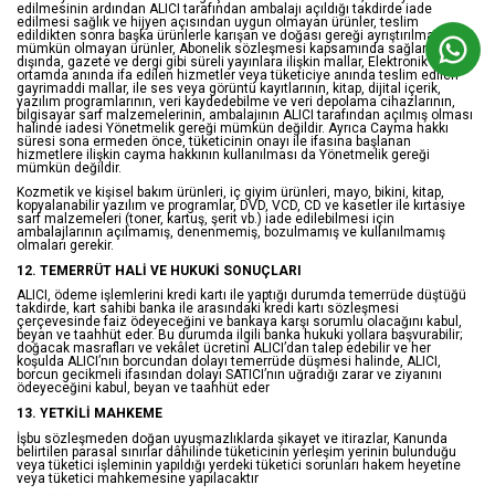
edilmesinin ardından ALICI tarafından ambalajı açıldığı takdirde iade
edilmesi sağlık ve hijyen açısından uygun olmayan ürünler, teslim
edildikten sonra başka ürünlerle karışan ve doğası gereği ayrıştırılması
mümkün olmayan ürünler, Abonelik sözleşmesi kapsamında sağlananlar
dışında, gazete ve dergi gibi süreli yayınlara ilişkin mallar, Elektronik
ortamda anında ifa edilen hizmetler veya tüketiciye anında teslim edilen
gayrimaddi mallar, ile ses veya görüntü kayıtlarının, kitap, dijital içerik,
yazılım programlarının, veri kaydedebilme ve veri depolama cihazlarının,
bilgisayar sarf malzemelerinin, ambalajının ALICI tarafından açılmış olması
halinde iadesi Yönetmelik gereği mümkün değildir. Ayrıca Cayma hakkı
süresi sona ermeden önce, tüketicinin onayı ile ifasına başlanan
hizmetlere ilişkin cayma hakkının kullanılması da Yönetmelik gereği
mümkün değildir.
Kozmetik ve kişisel bakım ürünleri, iç giyim ürünleri, mayo, bikini, kitap,
kopyalanabilir yazılım ve programlar, DVD, VCD, CD ve kasetler ile kırtasiye
sarf malzemeleri (toner, kartuş, şerit vb.) iade edilebilmesi için
ambalajlarının açılmamış, denenmemiş, bozulmamış ve kullanılmamış
olmaları gerekir.
12. TEMERRÜT HALİ VE HUKUKİ SONUÇLARI
ALICI, ödeme işlemlerini kredi kartı ile yaptığı durumda temerrüde düştüğü
takdirde, kart sahibi banka ile arasındaki kredi kartı sözleşmesi
çerçevesinde faiz ödeyeceğini ve bankaya karşı sorumlu olacağını kabul,
beyan ve taahhüt eder. Bu durumda ilgili banka hukuki yollara başvurabilir;
doğacak masrafları ve vekâlet ücretini ALICI’dan talep edebilir ve her
koşulda ALICI’nın borcundan dolayı temerrüde düşmesi halinde, ALICI,
borcun gecikmeli ifasından dolayı SATICI’nın uğradığı zarar ve ziyanını
ödeyeceğini kabul, beyan ve taahhüt eder
13. YETKİLİ MAHKEME
İşbu sözleşmeden doğan uyuşmazlıklarda şikayet ve itirazlar, Kanunda
belirtilen parasal sınırlar dâhilinde tüketicinin yerleşim yerinin bulunduğu
veya tüketici işleminin yapıldığı yerdeki tüketici sorunları hakem heyetine
veya tüketici mahkemesine yapılacaktır