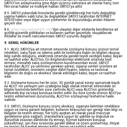
SATICI'nın anlaşmasına göre diğer üçüncü sahıslara ait olanlar hariç; tüm
fikri-sınai haklar ve mülkiyet hakları SATICI'ya aittir.
8.5. SATICI yukarıdaki konularda gerekli görebileceği her türlü değişikliği
yapma hakkını saklı tutar; bu değişiklikler SATICI tarafından INTERNET
SİTESİ'nden veya diğer uygun yöntemler ile duyurulduğu andan itibaren
geçerli olur.
8.6.
www.copuroglutekstil.com
'dan ulaşılan diğer sitelerde kendilerine ait
gizlilik-güvenlik politikaları ve kullanım şartları geçerlidir, oluşabilecek
ihtilaflar ile menfi neticelerinden SATICI sorumlu değildir.
9. GENEL HÜKÜMLER
9.1. ALICI, SATICI’ya ait internet sitesinde sözleşme konusu ürünün temel
nitelikleri, satış fiyatı ve ödeme şekli ile teslimata ilişkin ön bilgileri okuyup,
bilgi sahibi olduğunu, elektronik ortamda gerekli teyidi verdiğini kabul, beyan
ve taahhüt eder. ALICI’nın; Ön Bilgilendirmeyi elektronik ortamda teyit
etmesi, mesafeli satış sözleşmesinin kurulmasından evvel, SATICI
tarafından ALICI' ya verilmesi gereken adresi, siparişi verilen ürünlere ait
temel özellikleri, ürünlerin vergiler dâhil fiyatını, ödeme ve teslimat
bilgilerini de doğru ve eksiksiz olarak edindiğini kabul, beyan ve taahhüt
eder.
9.2. Sözleşme konusu her bir ürün, 30 günlük yasal süreyi aşmamak kaydı
ile ALICI' nın yerleşim yeri uzaklığına bağlı olarak internet sitesindeki ön
bilgiler kısmında belirtilen süre zarfında ALICI veya ALICI’nın gösterdiği
adresteki kişi ve/veya kuruluşa teslim edilir. Bu süre içinde ürünün ALICI’ya
teslim edilememesi durumunda, ALICI’nın sözleşmeyi feshetme hakkı
saklıdır.
9.3. SATICI, Sözleşme konusu ürünü eksiksiz, siparişte belirtilen niteliklere
uygun ve varsa garanti belgeleri, kullanım kılavuzları işin gereği olan bilgi ve
belgeler ile teslim etmeyi, her türlü ayıptan arî olarak yasal mevzuat
gereklerine göre sağlam, standartlara uygun bir şekilde işi doğruluk ve
dürüstlük esasları dâhilinde ifa etmeyi, hizmet kalitesini koruyup
yükseltmeyi, işin ifası sırasında gerekli dikkat ve özeni göstermeyi, ihtiyat
ve öngörü ile hareket etmeyi kabul, beyan ve taahhüt eder.