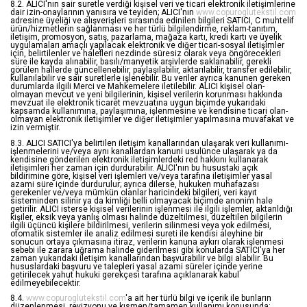
8.2. ALICI'nın sair suretle verdiği kişisel veri ve ticari elektronik iletişimlerine
dair izin-onaylarının yanısıra ve teyiden; ALICI'nın
www.copuroglutekstil.com
adresine üyeliği ve alışverişleri sırasında edinilen bilgileri SATICI, C muhtelif
ürün/hizmetlerin sağlanması ve her türlü bilgilendirme, reklam-tanıtım,
iletişim, promosyon, satış, pazarlama, mağaza kartı, kredi kartı ve üyelik
uygulamaları amaçlı yapılacak elektronik ve diğer ticari-sosyal iletişimler
için, belirtilenler ve halefleri nezdinde süresiz olarak veya öngörecekleri
süre ile kayda alınabilir, basılı/manyetik arşivlerde saklanabilir, gerekli
görülen hallerde güncellenebilir, paylaşılabilir, aktarılabilir, transfer edilebilir,
kullanılabilir ve sair suretlerle işlenebilir. Bu veriler ayrıca kanunen gereken
durumlarda ilgili Merci ve Mahkemelere iletilebilir. ALICI kişisel olan-
olmayan mevcut ve yeni bilgilerinin, kişisel verilerin korunması hakkında
mevzuat ile elektronik ticaret mevzuatına uygun biçimde yukarıdaki
kapsamda kullanımına, paylaşımına, işlenmesine ve kendisine ticari olan-
olmayan elektronik iletişimler ve diğer iletişimler yapılmasına muvafakat ve
izin vermiştir.
8.3. ALICI SATICI'ya belirtilen iletişim kanallarından ulaşarak veri kullanımı-
işlenmelerini ve/veya aynı kanallardan kanuni usulünce ulaşarak ya da
kendisine gönderilen elektronik iletişimlerdeki red hakkını kullanarak
iletişimleri her zaman için durdurabilir. ALICI'nın bu husustaki açık
bildirimine göre, kişisel veri işlemleri ve/veya tarafına iletişimler yasal
azami süre içinde durdurulur; ayrıca dilerse, hukuken muhafazası
gerekenler ve/veya mümkün olanlar haricindeki bilgileri, veri kayıt
sisteminden silinir ya da kimliği belli olmayacak biçimde anonim hale
getirilir. ALICI isterse kişisel verilerinin işlenmesi ile ilgili işlemler, aktarıldığı
kişiler, eksik veya yanlış olması halinde düzeltilmesi, düzeltilen bilgilerin
ilgili üçüncü kişilere bildirilmesi, verilerin silinmesi veya yok edilmesi,
otomatik sistemler ile analiz edilmesi sureti ile kendisi aleyhine bir
sonucun ortaya çıkmasına itiraz, verilerin kanuna aykırı olarak işlenmesi
sebebi ile zarara uğrama halinde giderilmesi gibi konularda SATICI'ya her
zaman yukarıdaki iletişim kanallarından başvurabilir ve bilgi alabilir. Bu
hususlardaki başvuru ve talepleri yasal azami süreler içinde yerine
getirilecek yahut hukuki gerekçesi tarafına açıklanarak kabul
edilmeyebilecektir.
8.4.
www.copuroglutekstil.com
'a ait her türlü bilgi ve içerik ile bunların
düzenlenmesi, revizyonu ve kısmen/tamamen kullanımı konusunda;