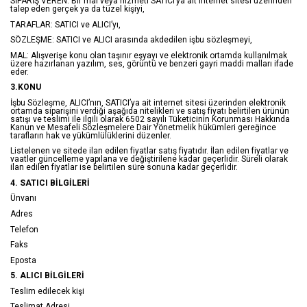
SİPARİŞ VEREN: Bir mal veya hizmeti SATICI’ya ait internet sitesi üzerinden
talep eden gerçek ya da tüzel kişiyi,
TARAFLAR: SATICI ve ALICI’yı,
SÖZLEŞME: SATICI ve ALICI arasında akdedilen işbu sözleşmeyi,
MAL: Alışverişe konu olan taşınır eşyayı ve elektronik ortamda kullanılmak
üzere hazırlanan yazılım, ses, görüntü ve benzeri gayri maddi malları ifade
eder.
3.KONU
İşbu Sözleşme, ALICI’nın, SATICI’ya ait internet sitesi üzerinden elektronik
ortamda siparişini verdiği aşağıda nitelikleri ve satış fiyatı belirtilen ürünün
satışı ve teslimi ile ilgili olarak 6502 sayılı Tüketicinin Korunması Hakkında
Kanun ve Mesafeli Sözleşmelere Dair Yönetmelik hükümleri gereğince
tarafların hak ve yükümlülüklerini düzenler.
Listelenen ve sitede ilan edilen fiyatlar satış fiyatıdır. İlan edilen fiyatlar ve
vaatler güncelleme yapılana ve değiştirilene kadar geçerlidir. Süreli olarak
ilan edilen fiyatlar ise belirtilen süre sonuna kadar geçerlidir.
4. SATICI BİLGİLERİ
Ünvanı
Adres
Telefon
Faks
Eposta
5. ALICI BİLGİLERİ
Teslim edilecek kişi
Teslimat Adresi