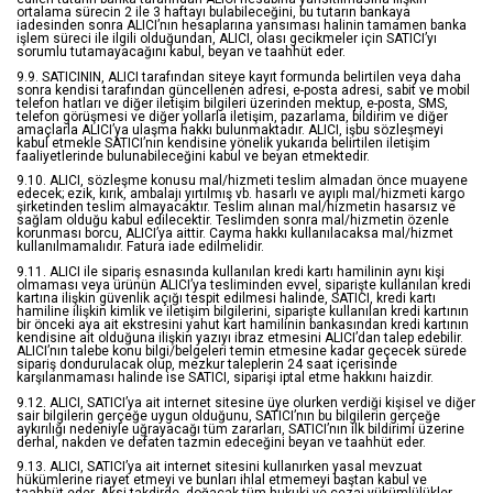
ortalama sürecin 2 ile 3 haftayı bulabileceğini, bu tutarın bankaya
iadesinden sonra ALICI’nın hesaplarına yansıması halinin tamamen banka
işlem süreci ile ilgili olduğundan, ALICI, olası gecikmeler için SATICI’yı
sorumlu tutamayacağını kabul, beyan ve taahhüt eder.
9.9. SATICININ, ALICI tarafından siteye kayıt formunda belirtilen veya daha
sonra kendisi tarafından güncellenen adresi, e-posta adresi, sabit ve mobil
telefon hatları ve diğer iletişim bilgileri üzerinden mektup, e-posta, SMS,
telefon görüşmesi ve diğer yollarla iletişim, pazarlama, bildirim ve diğer
amaçlarla ALICI’ya ulaşma hakkı bulunmaktadır. ALICI, işbu sözleşmeyi
kabul etmekle SATICI’nın kendisine yönelik yukarıda belirtilen iletişim
faaliyetlerinde bulunabileceğini kabul ve beyan etmektedir.
9.10. ALICI, sözleşme konusu mal/hizmeti teslim almadan önce muayene
edecek; ezik, kırık, ambalajı yırtılmış vb. hasarlı ve ayıplı mal/hizmeti kargo
şirketinden teslim almayacaktır. Teslim alınan mal/hizmetin hasarsız ve
sağlam olduğu kabul edilecektir. Teslimden sonra mal/hizmetin özenle
korunması borcu, ALICI’ya aittir. Cayma hakkı kullanılacaksa mal/hizmet
kullanılmamalıdır. Fatura iade edilmelidir.
9.11. ALICI ile sipariş esnasında kullanılan kredi kartı hamilinin aynı kişi
olmaması veya ürünün ALICI’ya tesliminden evvel, siparişte kullanılan kredi
kartına ilişkin güvenlik açığı tespit edilmesi halinde, SATICI, kredi kartı
hamiline ilişkin kimlik ve iletişim bilgilerini, siparişte kullanılan kredi kartının
bir önceki aya ait ekstresini yahut kart hamilinin bankasından kredi kartının
kendisine ait olduğuna ilişkin yazıyı ibraz etmesini ALICI’dan talep edebilir.
ALICI’nın talebe konu bilgi/belgeleri temin etmesine kadar geçecek sürede
sipariş dondurulacak olup, mezkur taleplerin 24 saat içerisinde
karşılanmaması halinde ise SATICI, siparişi iptal etme hakkını haizdir.
9.12. ALICI, SATICI’ya ait internet sitesine üye olurken verdiği kişisel ve diğer
sair bilgilerin gerçeğe uygun olduğunu, SATICI’nın bu bilgilerin gerçeğe
aykırılığı nedeniyle uğrayacağı tüm zararları, SATICI’nın ilk bildirimi üzerine
derhal, nakden ve defaten tazmin edeceğini beyan ve taahhüt eder.
9.13. ALICI, SATICI’ya ait internet sitesini kullanırken yasal mevzuat
hükümlerine riayet etmeyi ve bunları ihlal etmemeyi baştan kabul ve