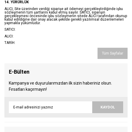
14. YÜRÜRLÜK
ALICI, Site üzerinden verdiği siparişe ait ödemeyi gerçekleştirdiğinde işbu
sözleşmenin tüm şartlarını kabul etmiş sayılır. SATICI, siparişin
gerçekleşmesi öncesinde işbu sözleşmenin sitede ALICI tarafından okunup
kabul edildiğine dair onay alacak şekilde gerekli yazılımsal düzenlemeleri
yapmakla yükümlüdür.
SATICI:
ALICI:
TARİH:
Tüm Sayfalar
E-Bülten
Kampanya ve duyurularımızdan ilk sizin haberiniz olsun.
Fırsatları kaçırmayın!
KAYDOL