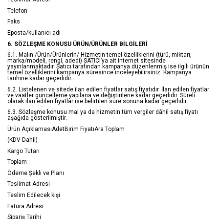
Telefon
Faks
Eposta/kullanıcı adı
6. SÖZLEŞME KONUSU ÜRÜN/ÜRÜNLER BİLGİLERİ
6.1. Malın /Ürün/Ürünlerin/ Hizmetin temel özelliklerini (türü, miktarı,
marka/modeli, rengi, adedi) SATICI’ya ait internet sitesinde
yayınlanmaktadır. Satıcı tarafından kampanya düzenlenmiş ise ilgili ürünün
temel özelliklerini kampanya süresince inceleyebilirsiniz. Kampanya
tarihine kadar geçerlidir.
6.2. Listelenen ve sitede ilan edilen fiyatlar satış fiyatıdır. İlan edilen fiyatlar
ve vaatler güncelleme yapılana ve değiştirilene kadar geçerlidir. Süreli
olarak ilan edilen fiyatlar ise belirtilen süre sonuna kadar geçerlidir.
6.3. Sözleşme konusu mal ya da hizmetin tüm vergiler dâhil satış fiyatı
aşağıda gösterilmiştir.
Ürün AçıklamasıAdetBirim FiyatıAra Toplam
(KDV Dahil)
Kargo Tutarı
Toplam :
Ödeme Şekli ve Planı
Teslimat Adresi
Teslim Edilecek kişi
Fatura Adresi
Sipariş Tarihi