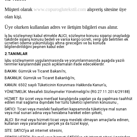
Müşteri olarak
www.copuroglutekstil.com
alışveriş sitesine üye
olan kişi.
Üye olurken kullanılan adres ve iletişim bilgileri esas alınır.
İş bu sözleşmeyi kabul etmekle ALICI, sözleşme konusu siparişi onayladığı
takdirde sipariş konusu bedeli ve varsa kargo ücreti, vergi gibi belirtilen ek
ücretleri ödeme yükümlülüğü altına gireceğini ve bu konuda
bilgilendirildiğini peşinen kabul eder.
2.TANIMLAR
İşbu sözleşmenin uygulanmasında ve yorumlanmasında aşağıda yazılı
terimler karşılarındaki yazılı açıklamaları ifade edeceklerdir.
BAKAN: Gümrük ve Ticaret Bakanı’nı,
BAKANLIK: Gümrük ve Ticaret Bakanlığı’nı,
KANUN: 6502 sayılı Tüketicinin Korunması Hakkında Kanun’u,
YÖNETMELİK: Mesafeli Sözleşmeler Yönetmeliği’ni (RG:27.11.2014/29188)
HİZMET: Bir ücret veya menfaat karşılığında yapılan ya da yapılması taahhüt
edilen mal sağlama dışındaki her türlü tüketici işleminin konusunu ,
SATICI: Ticari veya mesleki faaliyetleri kapsamında tüketiciye mal sunan
veya mal sunan adına veya hesabına hareket eden şirketi,
ALICI: Bir mal veya hizmeti ticari veya mesleki olmayan amaçlarla edinen,
kullanan veya yararlanan gerçek ya da tüzel kişiyi,
SİTE: SATICI’ya ait internet sitesini,