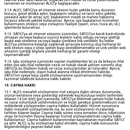
taahhüt eder. Aksi takdirde, doğacak tüm hukuki ve cezai yükümlülükler
tamamen ve münhasıran ALICI’yı bağlayacaktır.
9.14. ALICI, SATICI’ya ait internet sitesini hiçbir şekilde kamu düzenini
bozucu, genel ahlaka aykırı, başkalarını rahatsız ve taciz edici şekilde,
yasalara aykırı bir amaç için, başkalarının maddi ve manevi haklarına
tecavüz edecek şekilde kullanamaz. Ayrıca, üye başkalarının hizmetleri
kullanmasını önleyici veya zorlaştırıcı faaliyet (spam, virus, truva atı, vb.)
işlemlerde bulunamaz.
9.15. SATICI’ya ait internet sitesinin üzerinden, SATICI’nın kendi kontrolünde
olmayan ve/veya başkaca üçüncü kişilerin sahip olduğu ve/veya işlettiği
başka web sitelerine ve/veya başka içeriklere link verilebilir. Bu linkler
ALICI’ya yönlenme kolaylığı sağlamak amacıyla konmuş olup herhangi bir
web sitesini veya o siteyi işleten kişiyi desteklememekte ve Link verilen web
sitesinin içerdiği bilgilere yönelik herhangi bir garanti niteliği
taşımamaktadır.
9.16. İşbu sözleşme içerisinde sayılan maddelerden bir ya da birkaçını ihlal
eden üye işbu ihlal nedeniyle cezai ve hukuki olarak şahsen sorumlu olup,
SATICI’yı bu ihlallerin hukuki ve cezai sonuçlarından ari tutacaktır. Ayrıca;
işbu ihlal nedeniyle, olayın hukuk alanına intikal ettirilmesi halinde,
SATICI’nın üyeye karşı üyelik sözleşmesine uyulmamasından dolayı
tazminat talebinde bulunma hakkı saklıdır.
10. CAYMA HAKKI
10.1. ALICI; mesafeli sözleşmenin mal satışına ilişkin olması durumunda,
ürünün kendisine veya gösterdiği adresteki kişi/kuruluşa teslim tarihinden
itibaren 14 (on dört) gün içerisinde, SATICI’ya bildirmek şartıyla hiçbir hukuki
ve cezai sorumluluk üstlenmeksizin ve hiçbir gerekçe göstermeksizin malı
reddederek sözleşmeden cayma hakkını kullanabilir. Hizmet sunumuna
ilişkin mesafeli sözleşmelerde ise, bu süre sözleşmenin imzalandığı
tarihten itibaren başlar. Cayma hakkı süresi sona ermeden önce, tüketicinin
onayı ile hizmetin ifasına başlanan hizmet sözleşmelerinde cayma hakkı
kullanılamaz. Cayma hakkının kullanımından kaynaklanan masraflar SATICI’
ya aittir. ALICI, iş bu sözleşmeyi kabul etmekle, cayma hakkı konusunda
bilgilendirildiğini peşinen kabul eder.