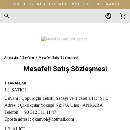
1000 TL ÜZERİ ALIŞVERİŞLERDE ÜCRETSİZ KARGO
Anasayfa
Sayfalar
Mesafeli Satış Sözleşmesi
Mesafeli Satış Sözleşmesi
1.TARAFLAR
1.1 SATICI
Ünvanı : Çopuroğlu Tekstil Sanayi ve Ticaret LTD. ŞTİ.
Adresi :
Çıkrıkçılar Yokuşu No:7/A Ulus - ANKARA
Telefon :
+90 312 311 11 47
Eposta adresi :
okanvol@hotmail.com
1.2 ALICI