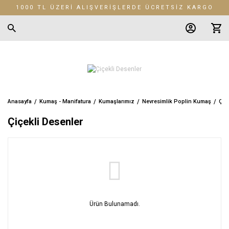
1000 TL ÜZERİ ALIŞVERİŞLERDE ÜCRETSİZ KARGO
Anasayfa
Kumaş - Manifatura
Kumaşlarımız
Nevresimlik Poplin Kumaş
Çiç
Çiçekli Desenler
Ürün Bulunamadı.