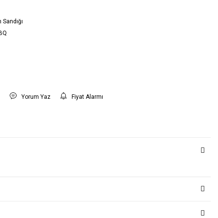
n Sandığı
BQ
t
Yorum Yaz
Fiyat Alarmı