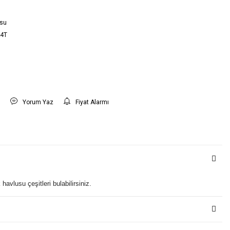
usu
4T
t
Yorum Yaz
Fiyat Alarmı
vlusu çeşitleri bulabilirsiniz.